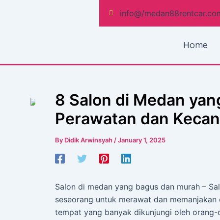
Skip
Post
info@/medan88rentcar.co
to
navigation
content
Home
8 Salon di Medan yan
Perawatan dan Kecan
By
Didik Arwinsyah
/
January 1, 2025
Salon di medan yang bagus dan murah – Sa
seseorang untuk merawat dan memanjakan di
tempat yang banyak dikunjungi oleh orang