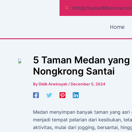
Skip
Post
info@/medan88rentcar.co
to
navigation
content
Home
5 Taman Medan yang 
Nongkrong Santai
By
Didik Arwinsyah
/
December 5, 2024
Medan menyimpan banyak taman yang asri 
menjadi tempat pelarian dari kesibukan, tet
aktivitas, mulai dari jogging, bersantai, h