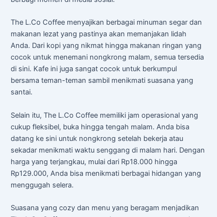
The L.Co Coffee menyajikan berbagai minuman segar dan
makanan lezat yang pastinya akan memanjakan lidah
Anda. Dari kopi yang nikmat hingga makanan ringan yang
cocok untuk menemani nongkrong malam, semua tersedia
di sini. Kafe ini juga sangat cocok untuk berkumpul
bersama teman-teman sambil menikmati suasana yang
santai.
Selain itu, The L.Co Coffee memiliki jam operasional yang
cukup fleksibel, buka hingga tengah malam. Anda bisa
datang ke sini untuk nongkrong setelah bekerja atau
sekadar menikmati waktu senggang di malam hari. Dengan
harga yang terjangkau, mulai dari Rp18.000 hingga
Rp129.000, Anda bisa menikmati berbagai hidangan yang
menggugah selera.
Suasana yang cozy dan menu yang beragam menjadikan