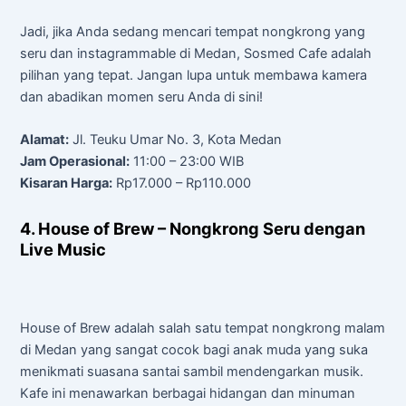
Jadi, jika Anda sedang mencari tempat nongkrong yang
seru dan instagrammable di Medan, Sosmed Cafe adalah
pilihan yang tepat. Jangan lupa untuk membawa kamera
dan abadikan momen seru Anda di sini!
Alamat:
Jl. Teuku Umar No. 3, Kota Medan
Jam Operasional:
11:00 – 23:00 WIB
Kisaran Harga:
Rp17.000 – Rp110.000
4. House of Brew – Nongkrong Seru dengan
Live Music
House of Brew adalah salah satu tempat nongkrong malam
di Medan yang sangat cocok bagi anak muda yang suka
menikmati suasana santai sambil mendengarkan musik.
Kafe ini menawarkan berbagai hidangan dan minuman