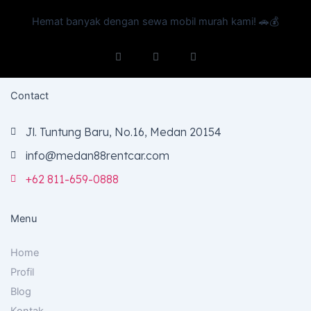
Hemat banyak dengan sewa mobil murah kami! 🚗💰
F
I
Y
a
n
o
c
s
u
e
t
t
b
a
u
Contact
o
g
b
o
r
e
k
a
m
Jl. Tuntung Baru, No.16, Medan 20154
info@medan88rentcar.com
+62 811-659-0888
Menu
Home
Profil
Blog