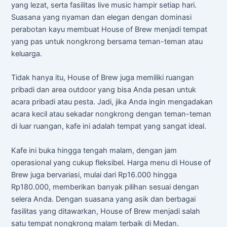
yang lezat, serta fasilitas live music hampir setiap hari.
Suasana yang nyaman dan elegan dengan dominasi
perabotan kayu membuat House of Brew menjadi tempat
yang pas untuk nongkrong bersama teman-teman atau
keluarga.
Tidak hanya itu, House of Brew juga memiliki ruangan
pribadi dan area outdoor yang bisa Anda pesan untuk
acara pribadi atau pesta. Jadi, jika Anda ingin mengadakan
acara kecil atau sekadar nongkrong dengan teman-teman
di luar ruangan, kafe ini adalah tempat yang sangat ideal.
Kafe ini buka hingga tengah malam, dengan jam
operasional yang cukup fleksibel. Harga menu di House of
Brew juga bervariasi, mulai dari Rp16.000 hingga
Rp180.000, memberikan banyak pilihan sesuai dengan
selera Anda. Dengan suasana yang asik dan berbagai
fasilitas yang ditawarkan, House of Brew menjadi salah
satu tempat nongkrong malam terbaik di Medan.