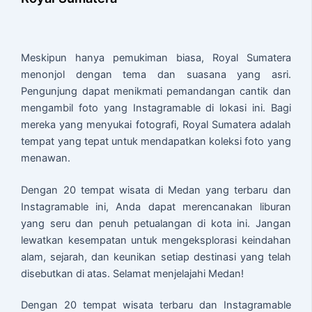
Meskipun hanya pemukiman biasa, Royal Sumatera
menonjol dengan tema dan suasana yang asri.
Pengunjung dapat menikmati pemandangan cantik dan
mengambil foto yang Instagramable di lokasi ini. Bagi
mereka yang menyukai fotografi, Royal Sumatera adalah
tempat yang tepat untuk mendapatkan koleksi foto yang
menawan.
Dengan 20 tempat wisata di Medan yang terbaru dan
Instagramable ini, Anda dapat merencanakan liburan
yang seru dan penuh petualangan di kota ini. Jangan
lewatkan kesempatan untuk mengeksplorasi keindahan
alam, sejarah, dan keunikan setiap destinasi yang telah
disebutkan di atas. Selamat menjelajahi Medan!
Dengan 20 tempat wisata terbaru dan Instagramable