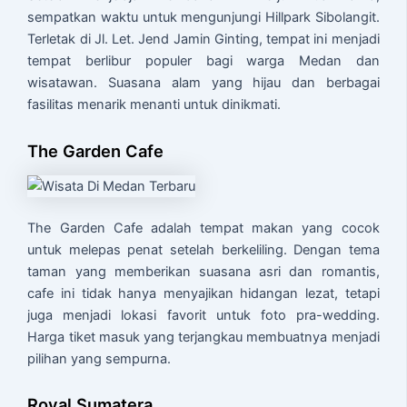
sempatkan waktu untuk mengunjungi Hillpark Sibolangit.
Terletak di Jl. Let. Jend Jamin Ginting, tempat ini menjadi
tempat berlibur populer bagi warga Medan dan
wisatawan. Suasana alam yang hijau dan berbagai
fasilitas menarik menanti untuk dinikmati.
The Garden Cafe
The Garden Cafe adalah tempat makan yang cocok
untuk melepas penat setelah berkeliling. Dengan tema
taman yang memberikan suasana asri dan romantis,
cafe ini tidak hanya menyajikan hidangan lezat, tetapi
juga menjadi lokasi favorit untuk foto pra-wedding.
Harga tiket masuk yang terjangkau membuatnya menjadi
pilihan yang sempurna.
Royal Sumatera