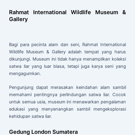
Rahmat International Wildlife Museum &
Gallery
Bagi para pecinta alam dan seni, Rahmat International
Wildlife Museum & Gallery adalah tempat yang harus
dikunjungi. Museum ini tidak hanya menampilkan koleksi
satwa liar yang luar biasa, tetapi juga karya seni yang
mengagumkan.
Pengunjung dapat merasakan keindahan alam sambil
memahami pentingnya perlindungan satwa liar. Cocok
untuk semua usia, museum ini menawarkan pengalaman
edukasi yang menyenangkan sambil mengeksplorasi
kehidupan satwa liar.
Gedung London Sumatera