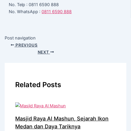
No. Telp : 0811 6590 888
No. WhatsApp :
0811 6590 888
Post navigation
PREVIOUS
NEXT
Related Posts
Masjid Raya Al Mashun, Sejarah Ikon
Medan dan Daya Tariknya