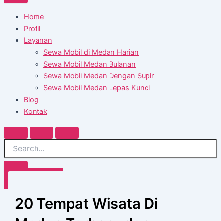
Home
Profil
Layanan
Sewa Mobil di Medan Harian
Sewa Mobil Medan Bulanan
Sewa Mobil Medan Dengan Supir
Sewa Mobil Medan Lepas Kunci
Blog
Kontak
Find a Car
20 Tempat Wisata Di