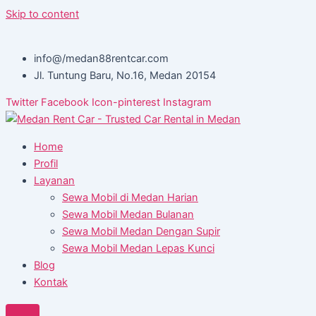
Skip to content
info@/medan88rentcar.com
Jl. Tuntung Baru, No.16, Medan 20154
Twitter
Facebook
Icon-pinterest
Instagram
Home
Profil
Layanan
Sewa Mobil di Medan Harian
Sewa Mobil Medan Bulanan
Sewa Mobil Medan Dengan Supir
Sewa Mobil Medan Lepas Kunci
Blog
Kontak