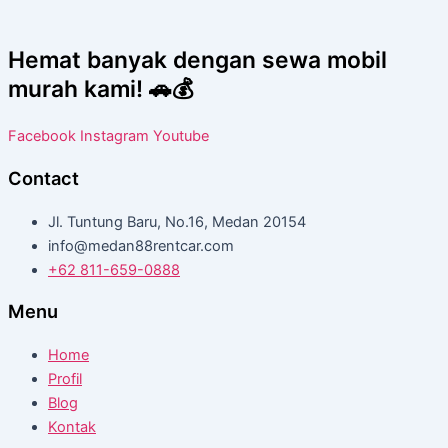
Hemat banyak dengan sewa mobil
murah kami! 🚗💰
Facebook
Instagram
Youtube
Contact
Jl. Tuntung Baru, No.16, Medan 20154
info@medan88rentcar.com
+62 811-659-0888
Menu
Home
Profil
Blog
Kontak