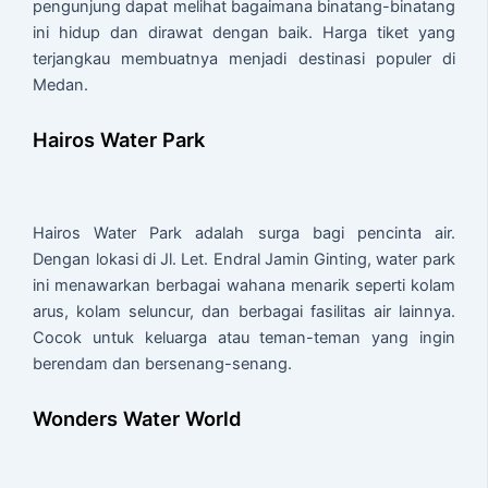
pengunjung dapat melihat bagaimana binatang-binatang
ini hidup dan dirawat dengan baik. Harga tiket yang
terjangkau membuatnya menjadi destinasi populer di
Medan.
Hairos Water Park
Hairos Water Park adalah surga bagi pencinta air.
Dengan lokasi di Jl. Let. Endral Jamin Ginting, water park
ini menawarkan berbagai wahana menarik seperti kolam
arus, kolam seluncur, dan berbagai fasilitas air lainnya.
Cocok untuk keluarga atau teman-teman yang ingin
berendam dan bersenang-senang.
Wonders Water World