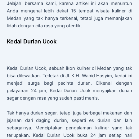
Jelajahi bersama kami, karena artikel ini akan menuntun
Anda mengenal lebih dekat 15 tempat wisata kuliner di
Medan yang tak hanya terkenal, tetapi juga memanjakan
lidah dengan cita rasa yang otentik.
Kedai Durian Ucok
Kedai Durian Ucok, sebuah ikon kuliner di Medan yang tak
bisa dilewatkan. Terletak di Jl. K.H. Wahid Hasyim, kedai ini
menjadi surga bagi pecinta durian. Dikenal dengan
pelayanan 24 jam, Kedai Durian Ucok menyajikan durian
segar dengan rasa yang sudah pasti manis.
Tak hanya durian segar, tetapi juga berbagai makanan dan
jajanan dari daging durian, seperti es durian dan lain
sebagainya. Menciptakan pengalaman kuliner yang tak
terlupakan. Kedai Durian Ucok buka 24 jam setiap hari