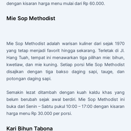
dengan kisaran harga menu mulai dari Rp 60.000.
Mie Sop Methodist
Mie Sop Methodist adalah warisan kuliner dari sejak 1970
yang tetap menjadi favorit hingga sekarang. Terletak di Jl.
Hang Tuah, tempat ini menawarkan tiga pilihan mie: bihun,
kwetiaw, dan mie kuning. Setiap porsi Mie Sop Methodist
disajikan dengan tiga bakso daging sapi, tauge, dan
potongan daging sapi.
Semakin lezat ditambah dengan kuah kaldu khas yang
belum berubah sejak awal berdiri. Mie Sop Methodist ini
buka dari Senin – Sabtu pukul 10:00 – 17:00 dengan kisaran
harga menu Rp 30.000 per porsi.
Kari Bihun Tabona