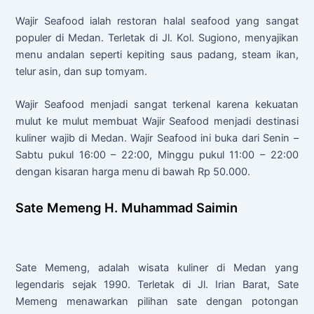
Wajir Seafood ialah restoran halal seafood yang sangat
populer di Medan. Terletak di Jl. Kol. Sugiono, menyajikan
menu andalan seperti kepiting saus padang, steam ikan,
telur asin, dan sup tomyam.
Wajir Seafood menjadi sangat terkenal karena kekuatan
mulut ke mulut membuat Wajir Seafood menjadi destinasi
kuliner wajib di Medan. Wajir Seafood ini buka dari Senin –
Sabtu pukul 16:00 – 22:00, Minggu pukul 11:00 – 22:00
dengan kisaran harga menu di bawah Rp 50.000.
Sate Memeng H. Muhammad Saimin
Sate Memeng, adalah wisata kuliner di Medan yang
legendaris sejak 1990. Terletak di Jl. Irian Barat, Sate
Memeng menawarkan pilihan sate dengan potongan