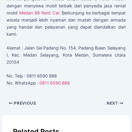
dengan menyewa mobil terbaik dari penyedia jasa rental
mobil
Medan 88 Rent Car
. Berkunjung ke berbagai tempat
wisata menjadi lebih nyaman dan mudah dengan armada
yang handal dan pelayanan yang dapat diandalkan dari
kami.
Alamat : Jalan Sei Padang No. 154, Padang Bulan Selayang
I, Kec. Medan Selayang, Kota Medan, Sumatera Utara
20154
No. Telp : 0811 6590 888
No. WhatsApp :
0811 6590 888
PREVIOUS
NEXT
Related Posts