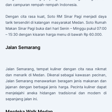
dan campuran rempah-rempah Indonesia.
Dengan cita rasa kuat, Soto RM Sinar Pagi menjadi daya
tarik tersendiri di kalangan masyarakat Medan. Soto Rumah
Makan Sinar Pagi buka dari hari Senin – Minggu pukul 07:00
– 15:30 dengan kisaran harga menu di bawah Rp 60.000.
Jalan Semarang
Jalan Semarang, tempat kuliner dengan cita rasa nikmat
dan menarik di Medan. Dikenal sebagai kawasan pecinan,
Jalan Semarang menawarkan beragam jenis makanan dan
jajanan dengan berbagai jenis harga. Pecinta kuliner dapat
menjelajahi aneka hidangan tradisional dan modern di
sepanjang jalan ini.
Merdeka Walk Medan