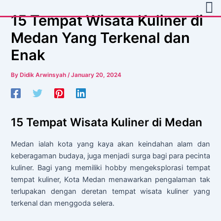
Skip
Post
15 Tempat Wisata Kuliner di
to
navigation
content
Medan Yang Terkenal dan
Enak
By
Didik Arwinsyah
/
January 20, 2024
15 Tempat Wisata Kuliner di Medan
Medan ialah kota yang kaya akan keindahan alam dan
keberagaman budaya, juga menjadi surga bagi para pecinta
kuliner. Bagi yang memiliki hobby mengeksplorasi tempat
tempat kuliner, Kota Medan menawarkan pengalaman tak
terlupakan dengan deretan tempat wisata kuliner yang
terkenal dan menggoda selera.