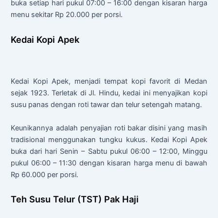
buka setiap hari pukul 07:00 – 16:00 dengan kisaran harga
menu sekitar Rp 20.000 per porsi.
Kedai Kopi Apek
Kedai Kopi Apek, menjadi tempat kopi favorit di Medan
sejak 1923. Terletak di Jl. Hindu, kedai ini menyajikan kopi
susu panas dengan roti tawar dan telur setengah matang.
Keunikannya adalah penyajian roti bakar disini yang masih
tradisional menggunakan tungku kukus. Kedai Kopi Apek
buka dari hari Senin – Sabtu pukul 06:00 – 12:00, Minggu
pukul 06:00 – 11:30 dengan kisaran harga menu di bawah
Rp 60.000 per porsi.
Teh Susu Telur (TST) Pak Haji