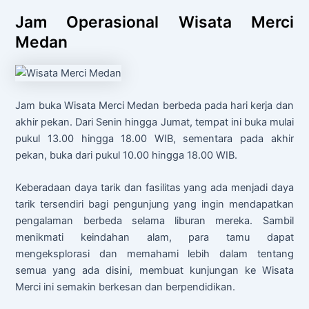
Jam Operasional Wisata Merci
Medan
Jam buka Wisata Merci Medan berbeda pada hari kerja dan
akhir pekan. Dari Senin hingga Jumat, tempat ini buka mulai
pukul 13.00 hingga 18.00 WIB, sementara pada akhir
pekan, buka dari pukul 10.00 hingga 18.00 WIB.
Keberadaan daya tarik dan fasilitas yang ada menjadi daya
tarik tersendiri bagi pengunjung yang ingin mendapatkan
pengalaman berbeda selama liburan mereka. Sambil
menikmati keindahan alam, para tamu dapat
mengeksplorasi dan memahami lebih dalam tentang
semua yang ada disini, membuat kunjungan ke Wisata
Merci ini semakin berkesan dan berpendidikan.