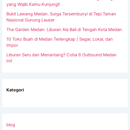
yang Wajib Kamu Kunjungi!
Bukit Lawang Medan: Surga Tersembunyi di Tepi Taman
Nasional Gunung Leuser
The Garden Medan: Liburan Ala Bali di Tengah Kota Medan
10 Toko Buah di Medan Terlengkap | Segar, Lokal, dan
Impor
Liburan Seru dan Menantang? Coba 6 Outbound Medan
Ini!
Kategori
blog