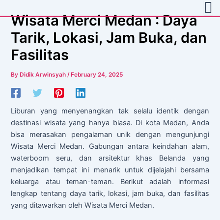
Skip
Post
Wisata Merci Medan : Daya
to
navigation
content
Tarik, Lokasi, Jam Buka, dan
Fasilitas
By
Didik Arwinsyah
/
February 24, 2025
Liburan yang menyenangkan tak selalu identik dengan
destinasi wisata yang hanya biasa. Di kota Medan, Anda
bisa merasakan pengalaman unik dengan mengunjungi
Wisata Merci Medan. Gabungan antara keindahan alam,
waterboom seru, dan arsitektur khas Belanda yang
menjadikan tempat ini menarik untuk dijelajahi bersama
keluarga atau teman-teman. Berikut adalah informasi
lengkap tentang daya tarik, lokasi, jam buka, dan fasilitas
yang ditawarkan oleh Wisata Merci Medan.