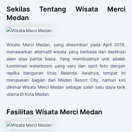
Sekilas Tentang Wisata Merci
Medan
Wisata Merci Medan, yang diresmikan pada April 2018,
menawarkan alternatif wisata yang berbeda dari destinasi
alam atau pantai biasa. Yang membuatnya unik adalah
kombinasi waterboom yang seru dan spot foto dengan
replika bangunan khas Belanda. Awalnya, tempat ini
merupakan bagian dari Medan Resort City, namun kini
dikenal Wisata Merci Medan sebagai salah satu daya tarik
utama di Kota Medan.
Fasilitas Wisata Merci Medan