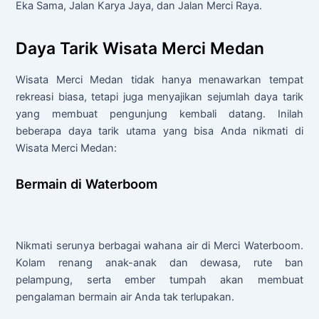
Eka Sama, Jalan Karya Jaya, dan Jalan Merci Raya.
Daya Tarik Wisata Merci Medan
Wisata Merci Medan tidak hanya menawarkan tempat
rekreasi biasa, tetapi juga menyajikan sejumlah daya tarik
yang membuat pengunjung kembali datang. Inilah
beberapa daya tarik utama yang bisa Anda nikmati di
Wisata Merci Medan:
Bermain di Waterboom
Nikmati serunya berbagai wahana air di Merci Waterboom.
Kolam renang anak-anak dan dewasa, rute ban
pelampung, serta ember tumpah akan membuat
pengalaman bermain air Anda tak terlupakan.