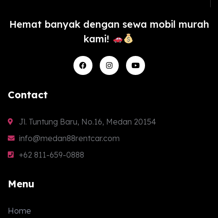
Hemat banyak dengan sewa mobil murah
kami!
F
I
Y
a
n
o
c
s
u
e
t
t
b
a
u
Contact
o
g
b
o
r
e
k
a
m
Jl. Tuntung Baru, No.16, Medan 20154
info@medan88rentcar.com
+62 811-659-0888
Menu
Home