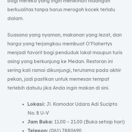
bagi mereka yang ingin menikmati hidangan
berkualitas tanpa harus merogoh kocek terlalu
dalam.
Suasana yang nyaman, makanan yang lezat, dan
harga yang terjangkau membuat O’Flahertys
menjadi favorit bagi penduduk lokal maupun turis
asing yang berkunjung ke Medan. Restoran ini
sering kali ramai dikunjungi, terutama pada akhir
pekan, jadi pastikan untuk memesan tempat
terlebih dahulu jika Anda ingin makan di sini.
Lokasi:
Jl. Komodor Udara Adi Sucipto
No. 8 U-V
Jam Buka:
11.00 – 21.00 (Buka setiap hari)
Telepon:
(061) 7880690