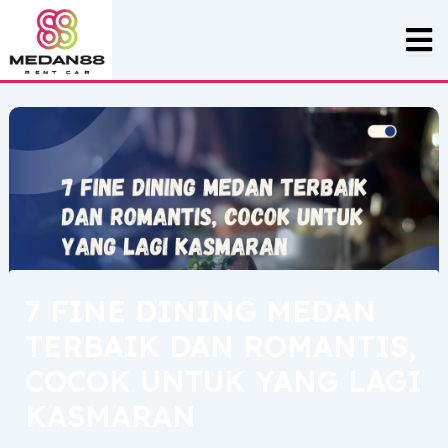
Skip
Post
to
navigation
content
7 FINE DINING MEDAN
TERBAIK DAN ROMANTIS,
COCOK UNTUK YANG LAGI
KASMARAN