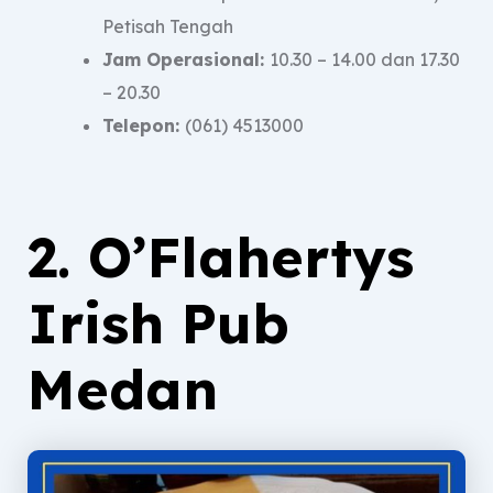
Petisah Tengah
Jam Operasional:
10.30 – 14.00 dan 17.30
– 20.30
Telepon:
(061) 4513000
2. O’Flahertys
Irish Pub
Medan