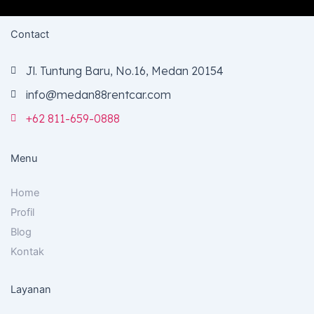
c
s
u
e
t
t
b
a
u
Contact
o
g
b
o
r
e
k
a
m
Jl. Tuntung Baru, No.16, Medan 20154
info@medan88rentcar.com
+62 811-659-0888
Menu
Home
Profil
Blog
Kontak
Layanan