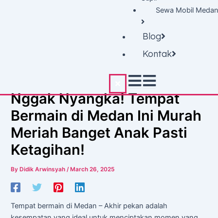
Sewa Mobil Medan
Blog
Kontak
Nggak Nyangka! Tempat
Bermain di Medan Ini Murah
Meriah Banget Anak Pasti
Ketagihan!
By
Didik Arwinsyah
/
March 26, 2025
Tempat bermain di Medan – Akhir pekan adalah
kesempatan yang ideal untuk menciptakan momen yang