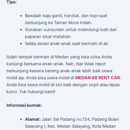
Tips:
Bawalah baju ganti, handuk, dan topi saat
berkunjung ke Taman Mora Indah.
Gunakan sunscreen untuk melindungi kulit dari
paparan sinar matahari.
Selalu awasi anak-anak saat bermain di air.
Itulah tempat bermain di Medan yang bisa coba Anda
kunjungi bersama anak-anak. Nah, biar tidak repot
berkunjung kesana bareng anak-anak lebih baik sewa
mobil aja. Anda bisa sewa mobil di
MEDAN 88 RENT CAR
.
Anda bisa sewa mobil di sini baik dengan sopir atau lepas
kunci. Yuk hubungi kami!
Informasi kontak:
Alamat:
Jalan Sei Padang no.154, Padang Bulan
Selayang I, Kec. Medan Selayang, Kota Medan