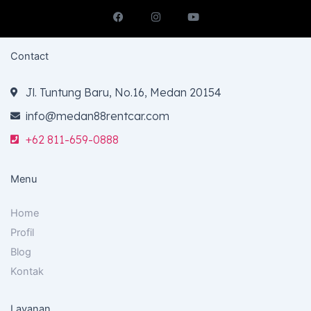
F
I
Y
a
n
o
c
s
u
e
t
t
b
a
u
Contact
o
g
b
o
r
e
k
a
m
Jl. Tuntung Baru, No.16, Medan 20154
info@medan88rentcar.com
+62 811-659-0888
Menu
Home
Profil
Blog
Kontak
Layanan