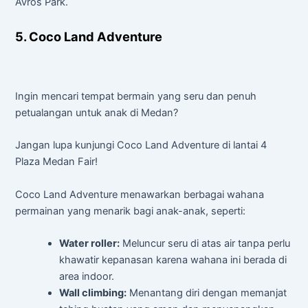
Avros Park.
5. Coco Land Adventure
Ingin mencari tempat bermain yang seru dan penuh
petualangan untuk anak di Medan?
Jangan lupa kunjungi Coco Land Adventure di lantai 4
Plaza Medan Fair!
Coco Land Adventure menawarkan berbagai wahana
permainan yang menarik bagi anak-anak, seperti:
Water roller:
Meluncur seru di atas air tanpa perlu
khawatir kepanasan karena wahana ini berada di
area indoor.
Wall climbing:
Menantang diri dengan memanjat