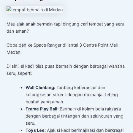
Mau ajak anak bermain tapi bingung cari tempat yang seru
dan aman?
Coba deh ke Space Ranger di lantai 3 Centre Point Mall
Medan!
Di sini, si kecil bisa puas bermain dengan berbagai wahana
seru, seperti:
Wall Climbing:
Tantang keberanian dan
ketangkasan si kecil dengan memanjat tebing
buatan yang aman.
Frame Play Ball:
Bermain di kolam bola raksasa
dengan berbagai rintangan dan seluncuran yang
seru.
Toys Lee:
Ajak si kecil berimajinasi dan berkreasi