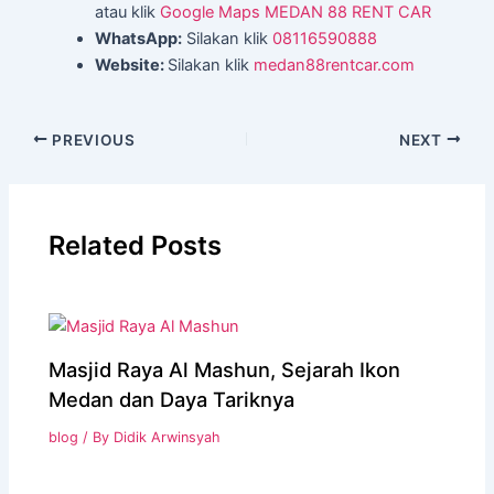
atau klik
Google Maps MEDAN 88 RENT CAR
WhatsApp:
Silakan klik
08116590888
Website:
Silakan klik
medan88rentcar.com
PREVIOUS
NEXT
Related Posts
Masjid Raya Al Mashun, Sejarah Ikon
Medan dan Daya Tariknya
blog
/ By
Didik Arwinsyah