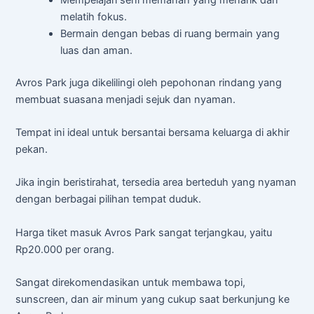
melatih fokus.
Bermain dengan bebas di ruang bermain yang
luas dan aman.
Avros Park juga dikelilingi oleh pepohonan rindang yang
membuat suasana menjadi sejuk dan nyaman.
Tempat ini ideal untuk bersantai bersama keluarga di akhir
pekan.
Jika ingin beristirahat, tersedia area berteduh yang nyaman
dengan berbagai pilihan tempat duduk.
Harga tiket masuk Avros Park sangat terjangkau, yaitu
Rp20.000 per orang.
Sangat direkomendasikan untuk membawa topi,
sunscreen, dan air minum yang cukup saat berkunjung ke