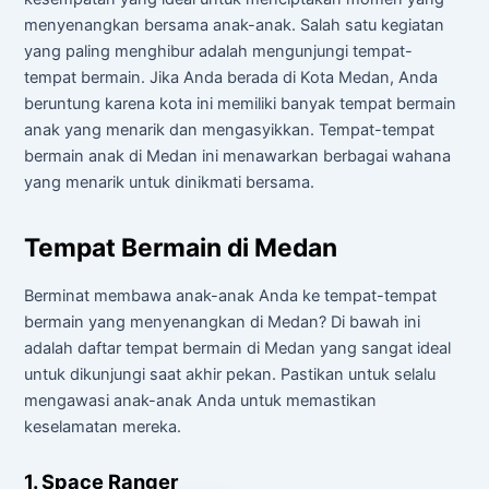
menyenangkan bersama anak-anak. Salah satu kegiatan
yang paling menghibur adalah mengunjungi tempat-
tempat bermain. Jika Anda berada di Kota Medan, Anda
beruntung karena kota ini memiliki banyak tempat bermain
anak yang menarik dan mengasyikkan. Tempat-tempat
bermain anak di Medan ini menawarkan berbagai wahana
yang menarik untuk dinikmati bersama.
Tempat Bermain di Medan
Berminat membawa anak-anak Anda ke tempat-tempat
bermain yang menyenangkan di Medan? Di bawah ini
adalah daftar
tempat bermain di Medan
yang sangat ideal
untuk dikunjungi saat akhir pekan. Pastikan untuk selalu
mengawasi anak-anak Anda untuk memastikan
keselamatan mereka.
1. Space Ranger