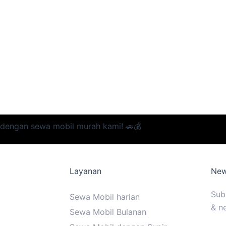
dengan sewa mobil murah kami! 🚗💰
Layanan
New
Sub
Sewa Mobil harian
& n
Sewa Mobil Bulanan